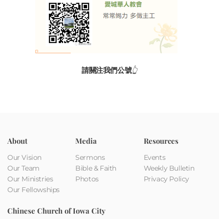
請關注我們公號
👆
About
Media
Resources
Our Vision
Sermons
Events
Our Team
Bible & Faith
Weekly Bulletin
Our Ministries
Photos
Privacy Policy
Our Fellowships
Chinese Church of Iowa City